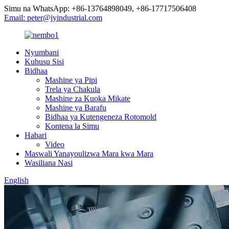
Simu na WhatsApp: +86-13764898049, +86-17717506408
Email: peter@jyindustrial.com
Nyumbani
Kuhusu Sisi
Bidhaa
Mashine ya Pipi
Trela ​​ya Chakula
Mashine za Kuoka Mikate
Mashine ya Barafu
Bidhaa ya Kutengeneza Rotomold
Kontena la Simu
Habari
Video
Maswali Yanayoulizwa Mara kwa Mara
Wasiliana Nasi
English