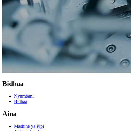
Bidhaa
Nyumbani
Bidhaa
Aina
Mashine ya Pipi