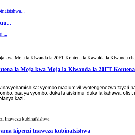
uu...
ntena la Moja kwa Moja la Kiwanda la 20FT Kontena 
vinavyohamishika: vyombo maalum vilivyotengenezwa tayari na 
vyombo, baa ya vyombo, duka la aiskrimu, duka la kahawa, ofis
ofanya kazi.
yama kipenzi Inaweza kubinafsishwa