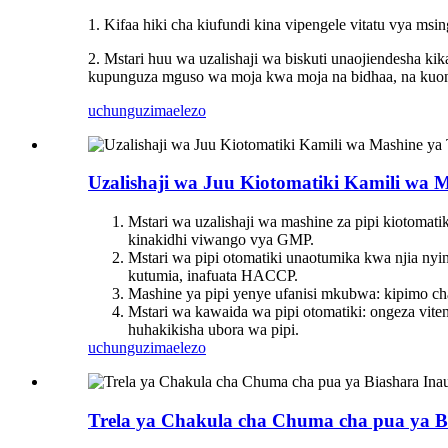
1. Kifaa hiki cha kiufundi kina vipengele vitatu vya ms
2. Mstari huu wa uzalishaji wa biskuti unaojiendesha kik
kupunguza mguso wa moja kwa moja na bidhaa, na kuon
uchunguzi
maelezo
Uzalishaji wa Juu Kiotomatiki Kamili wa M
Mstari wa uzalishaji wa mashine za pipi kiotomati
kinakidhi viwango vya GMP.
Mstari wa pipi otomatiki unaotumika kwa njia nyi
kutumia, inafuata HACCP.
Mashine ya pipi yenye ufanisi mkubwa: kipimo cha 
Mstari wa kawaida wa pipi otomatiki: ongeza viten
huhakikisha ubora wa pipi.
uchunguzi
maelezo
Trela ​​ya Chakula cha Chuma cha pua y