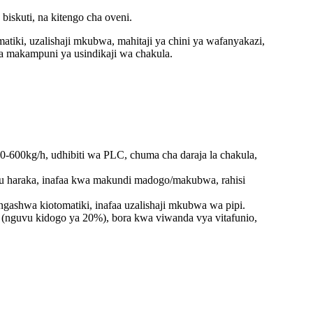
biskuti, na kitengo cha oveni.
matiki, uzalishaji mkubwa, mahitaji ya chini ya wafanyakazi,
 makampuni ya usindikaji wa chakula.
50-600kg/h, udhibiti wa PLC, chuma cha daraja la chakula,
ungu haraka, inafaa kwa makundi madogo/makubwa, rahisi
ungashwa kiotomatiki, inafaa uzalishaji mkubwa wa pipi.
ti (nguvu kidogo ya 20%), bora kwa viwanda vya vitafunio,