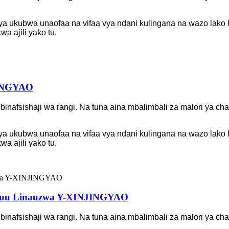
a ukubwa unaofaa na vifaa vya ndani kulingana na wazo lako l
a ajili yako tu.
JINGYAO
 ubinafsishaji wa rangi. Na tuna aina mbalimbali za malori ya
a ukubwa unaofaa na vifaa vya ndani kulingana na wazo lako l
a ajili yako tu.
a Juu Linauzwa Y-XINJINGYAO
 ubinafsishaji wa rangi. Na tuna aina mbalimbali za malori ya