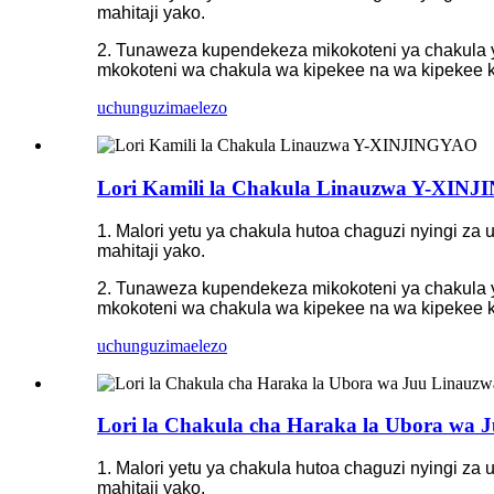
mahitaji yako.
2. Tunaweza kupendekeza mikokoteni ya chakula y
mkokoteni wa chakula wa kipekee na wa kipekee kw
uchunguzi
maelezo
Lori Kamili la Chakula Linauzwa Y-XIN
1. Malori yetu ya chakula hutoa chaguzi nyingi za
mahitaji yako.
2. Tunaweza kupendekeza mikokoteni ya chakula y
mkokoteni wa chakula wa kipekee na wa kipekee kw
uchunguzi
maelezo
Lori la Chakula cha Haraka la Ubora w
1. Malori yetu ya chakula hutoa chaguzi nyingi za
mahitaji yako.