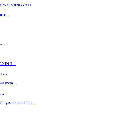
u...
 ...
..