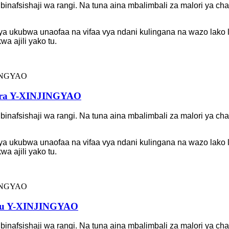
 ubinafsishaji wa rangi. Na tuna aina mbalimbali za malori ya
a ukubwa unaofaa na vifaa vya ndani kulingana na wazo lako l
a ajili yako tu.
hara Y-XINJINGYAO
 ubinafsishaji wa rangi. Na tuna aina mbalimbali za malori ya
a ukubwa unaofaa na vifaa vya ndani kulingana na wazo lako l
a ajili yako tu.
lifu Y-XINJINGYAO
 ubinafsishaji wa rangi. Na tuna aina mbalimbali za malori ya