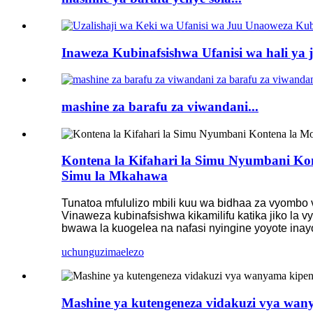
Inaweza Kubinafsishwa Ufanisi wa hali ya j
mashine za barafu za viwandani...
Kontena la Kifahari la Simu Nyumbani Ko
Simu la Mkahawa
Tunatoa mfululizo mbili kuu wa bidhaa za vyombo 
Vinaweza kubinafsishwa kikamilifu katika jiko la 
bwawa la kuogelea na nafasi nyingine yoyote inay
uchunguzi
maelezo
Mashine ya kutengeneza vidakuzi vya wan