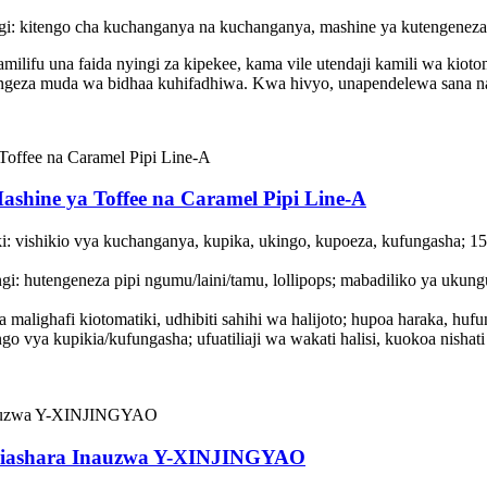
ingi: kitengo cha kuchanganya na kuchanganya, mashine ya kutengeneza 
amilifu una faida nyingi za kipekee, kama vile utendaji kamili wa kioto
geza muda wa bidhaa kuhifadhiwa. Kwa hivyo, unapendelewa sana na
ashine ya Toffee na Caramel Pipi Line-A
ki: vishikio vya kuchanganya, kupika, ukingo, kupoeza, kufungasha; 1
ngi: hutengeneza pipi ngumu/laini/tamu, lollipops; mabadiliko ya uk
malighafi kiotomatiki, udhibiti sahihi wa halijoto; hupoa haraka, huf
go vya kupikia/kufungasha; ufuatiliaji wa wakati halisi, kuokoa nisha
a Biashara Inauzwa Y-XINJINGYAO