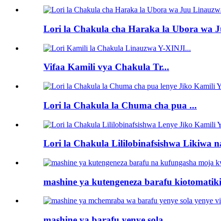
Lori la Chakula cha Haraka la Ubora wa Ju
Vifaa Kamili vya Chakula Tr...
Lori la Chakula la Chuma cha pua ...
Lori la Chakula Lililobinafsishwa Likiwa na
mashine ya kutengeneza barafu kiotomatiki.
mashine ya barafu yenye sola...