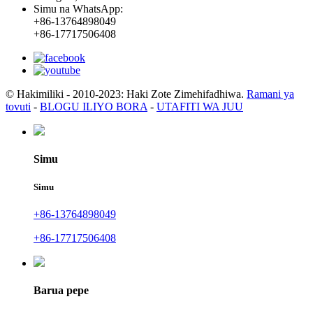
Simu na WhatsApp:
+86-13764898049
+86-17717506408
© Hakimiliki - 2010-2023: Haki Zote Zimehifadhiwa.
Ramani ya
tovuti
-
BLOGU ILIYO BORA
-
UTAFITI WA JUU
Simu
Simu
+86-13764898049
+86-17717506408
Barua pepe