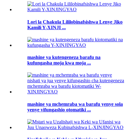
Lori la Chakula Lililobinafsishwa Lenye Jiko
Kamili Y-XINJI ...
mashine ya kutengeneza barafu na
kufungasha moja kwa moja ...
mashine ya mchemraba wa barafu yenye sola
yenye vifungashio otomatiki ...