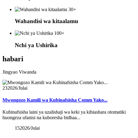
30+
Wahandisi wa kitaalamu
100+
Nchi ya Ushirika
habari
Jingyao Viwanda
23
2026/Julai
Mwongozo Kamili wa Kubinafsisha Comm Yako...
Kubinafsisha laini ya uzalishaji wa keki ya kibiashara otomatiki
huongeza ufanisi na kuboresha bidhaa...
15
2026/Julai