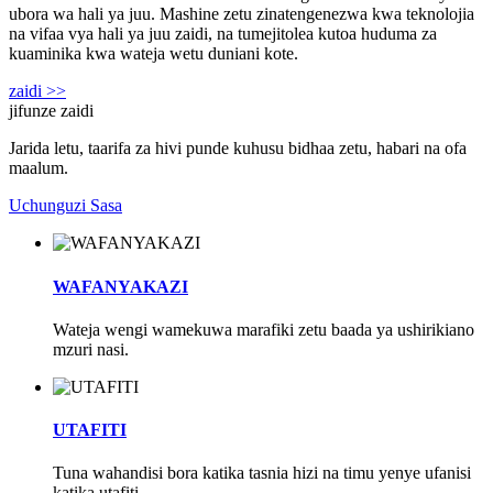
ubora wa hali ya juu. Mashine zetu zinatengenezwa kwa teknolojia
na vifaa vya hali ya juu zaidi, na tumejitolea kutoa huduma za
kuaminika kwa wateja wetu duniani kote.
zaidi >>
jifunze zaidi
Jarida letu, taarifa za hivi punde kuhusu bidhaa zetu, habari na ofa
maalum.
Uchunguzi Sasa
WAFANYAKAZI
Wateja wengi wamekuwa marafiki zetu baada ya ushirikiano
mzuri nasi.
UTAFITI
Tuna wahandisi bora katika tasnia hizi na timu yenye ufanisi
katika utafiti.