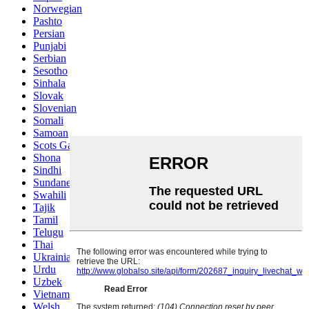
Norwegian
Pashto
Persian
Punjabi
Serbian
Sesotho
Sinhala
Slovak
Slovenian
Somali
Samoan
Scots Gaelic
Shona
Sindhi
Sundanese
Swahili
Tajik
Tamil
Telugu
Thai
Ukrainian
Urdu
Uzbek
Vietnamese
Welsh