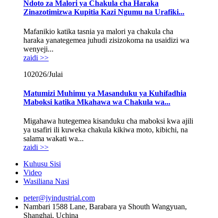
Ndoto za Malori ya Chakula cha Haraka
Zinazotimizwa Kupitia Kazi Ngumu na Urafiki...
Mafanikio katika tasnia ya malori ya chakula cha
haraka yanategemea juhudi zisizokoma na usaidizi wa
wenyeji...
zaidi >>
10
2026/Julai
Matumizi Muhimu ya Masanduku ya Kuhifadhia
Maboksi katika Mkahawa wa Chakula wa...
Migahawa hutegemea kisanduku cha maboksi kwa ajili
ya usafiri ili kuweka chakula kikiwa moto, kibichi, na
salama wakati wa...
zaidi >>
Kuhusu Sisi
Video
Wasiliana Nasi
peter@jyindustrial.com
Nambari 1588 Lane, Barabara ya Shouth Wangyuan,
Shanghai, Uchina