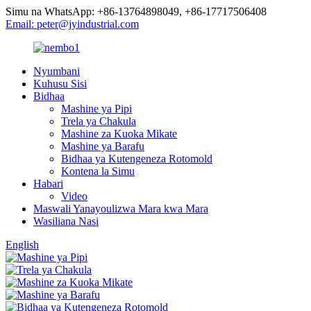
Simu na WhatsApp: +86-13764898049, +86-17717506408
Email: peter@jyindustrial.com
Nyumbani
Kuhusu Sisi
Bidhaa
Mashine ya Pipi
Trela ​​ya Chakula
Mashine za Kuoka Mikate
Mashine ya Barafu
Bidhaa ya Kutengeneza Rotomold
Kontena la Simu
Habari
Video
Maswali Yanayoulizwa Mara kwa Mara
Wasiliana Nasi
English